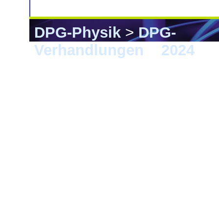
DPG-Physik
>
DPG-
Verhandlungen
>
2024
> G