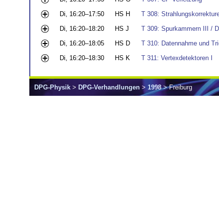
Di, 16:20–17:50
HS H
T 308: Strahlungskorrektur
Di, 16:20–18:20
HS J
T 309: Spurkammern III / De
Di, 16:20–18:05
HS D
T 310: Datennahme und Trig
Di, 16:20–18:30
HS K
T 311: Vertexdetektoren I
DPG-Physik
>
DPG-Verhandlungen
>
1998
> Freiburg