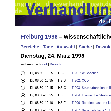
Freiburg 1998
– wissenschaftlic
Bereiche
|
Tage
|
Auswahl
|
Suche
|
Downl
Dienstag, 24. März 1998
sortieren nach
Zeit
|
Bereich
Di, 08:30–10:25
HS A
T 201: W-Bosonen II
Di, 08:30–10:35
HS B
T 202: QCD II
Di, 08:30–10:15
HS C
T 203: Strukturfunktionen II
Di, 08:30–10:25
HS I
T 204: Kosmische Strahlung
Di, 08:30–10:10
HS F
T 206: Neutrinomassen / Ko
Di, 08:30–10:35
HS G
T 207: Neue Teilchen / SU