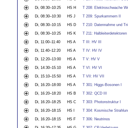
Di, 08:30–10:25
HS H
T 208: Elektroschwache W
Di, 08:30–10:30
HS J
T 209: Spurkammern II
Di, 08:30–10:15
HS D
T 210: Datennahme und Trig
Di, 08:30–10:25
HS K
T 211: Halbleiterdetektoren 
Di, 11:00–11:40
HS A
T III: HV III
Di, 11:40–12:20
HS A
T IV: HV IV
Di, 12:20–13:00
HS A
T V: HV V
Di, 14:30–15:10
HS A
T VI: HV VI
Di, 15:10–15:50
HS A
T VII: HV VII
Di, 16:20–18:00
HS A
T 301: Higgs-Bosonen I
Di, 16:20–18:20
HS B
T 302: QCD III
Di, 16:20–18:25
HS C
T 303: Photonstruktur I
Di, 16:20–18:15
HS I
T 304: Kosmische Strahlung
Di, 16:20–18:15
HS F
T 306: Neutrinos
Di, 16:20–17:35
HS G
T 307: CP-Verletzung