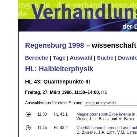
Regensburg 1998
– wissenschaft
Bereiche
|
Tage
|
Auswahl
|
Suche
|
Downl
HL: Halbleiterphysik
HL 43: Quantenpunkte III
Freitag, 27. März 1998, 11:30–14:00, H1
Auswahlstatus für diese Sitzung:
11:30
HL 43.1
Magnetotransport-Experimente in 
Weiss
,
J. de Boeck
und
M. Behet
11:45
HL 43.2
Oberflächenemittierende Laser au
D. Bimberg
,
J.A. Lott
,
V.M. Ustin