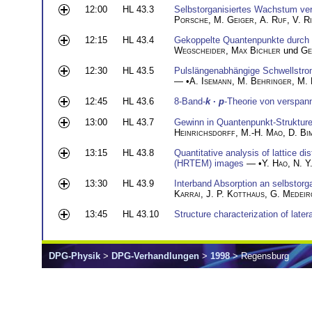
12:00
HL 43.3
Selbstorganisiertes Wachstum ve
Porsche
,
M. Geiger
,
A. Ruf
,
V. R
12:15
HL 43.4
Gekoppelte Quantenpunkte durch 
Wegscheider
,
Max Bichler
und
Ge
12:30
HL 43.5
Pulslängenabhängige Schwellstro
— •
A. Isemann
,
M. Behringer
,
M. 
12:45
HL 43.6
8-Band-
k
·
p
-Theorie von verspa
13:00
HL 43.7
Gewinn in Quantenpunkt-Strukture
Heinrichsdorff
,
M.-H. Mao
,
D. Bi
13:15
HL 43.8
Quantitative analysis of lattice d
(HRTEM) images
— •
Y. Hao
,
N. Y.
13:30
HL 43.9
Interband Absorption an selbstorg
Karrai
,
J. P. Kotthaus
,
G. Medeir
13:45
HL 43.10
Structure characterization of late
DPG-Physik
>
DPG-Verhandlungen
>
1998
> Regensburg