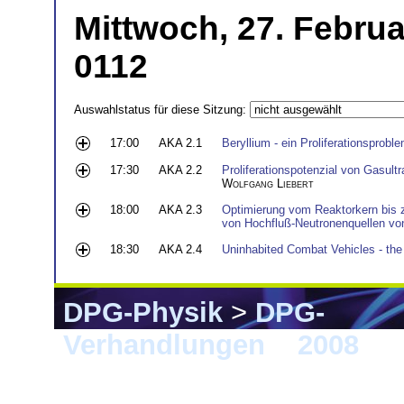
Mittwoch, 27. Februa
0112
Auswahlstatus für diese Sitzung:
17:00
AKA 2.1
Beryllium - ein Proliferationsprobl
17:30
AKA 2.2
Proliferationspotenzial von Gasultr
Wolfgang Liebert
18:00
AKA 2.3
Optimierung vom Reaktorkern bis 
von Hochfluß-Neutronenquellen v
18:30
AKA 2.4
Uninhabited Combat Vehicles - th
DPG-Physik
>
DPG-
Verhandlungen
>
2008
> B