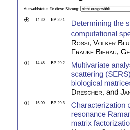
Auswahlstatus für diese Sitzung:
14:30
BP 29.1
Determining the s
computational sp
Rossi
,
Volker Bl
Frauke Bierau
,
Ge
14:45
BP 29.2
Multivariate anal
scattering (SERS)
biological matrice
Drescher
, and
Ja
15:00
BP 29.3
Characterization o
resonance Raman 
matrix factorizati