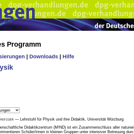
hes Programm
isierungen
|
Downloads
|
Hilfe
ysik
refzger
— Lehrstuhl für Physik und ihre Didaktik, Universität Würzburg
nschaftliche Didaktikzentrum (M!ND) ist ein Zusammenschluss aller naturwis
erimentieren Schüler/innen in kleinen Gruppen unter intensiver Betreuung du