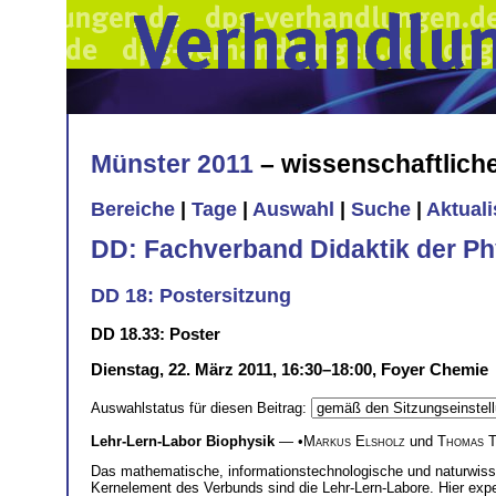
Münster 2011
– wissenschaftlic
Bereiche
|
Tage
|
Auswahl
|
Suche
|
Aktual
DD: Fachverband Didaktik der Ph
DD 18: Postersitzung
DD 18.33: Poster
Dienstag, 22. März 2011, 16:30–18:00, Foyer Chemie
Auswahlstatus für diesen Beitrag:
Lehr-Lern-Labor Biophysik
— •
Markus Elsholz
und
Thomas T
Das mathematische, informationstechnologische und naturwisse
Kernelement des Verbunds sind die Lehr-Lern-Labore. Hier exp