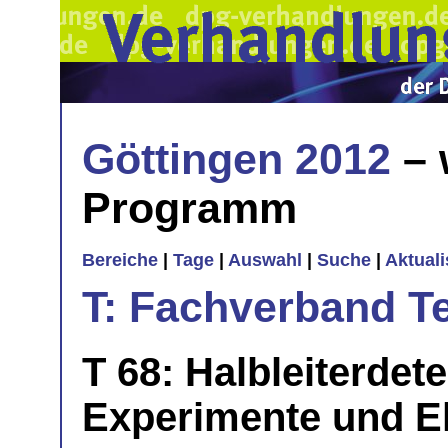
Göttingen 2012
– 
Programm
Bereiche
|
Tage
|
Auswahl
|
Suche
|
Aktual
T: Fachverband T
T 68: Halbleiterdet
Experimente und El