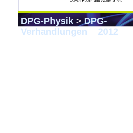
Oliver Pooth
und
Achim Stahl
DPG-Physik
>
DPG-
Verhandlungen
>
2012
> G