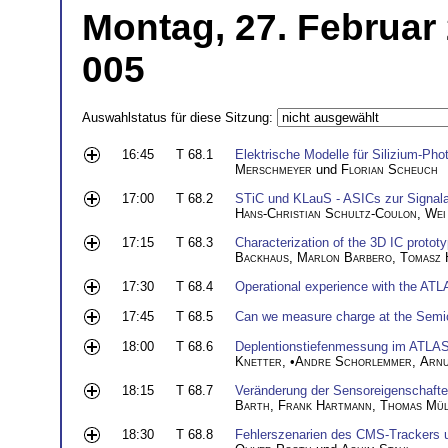
Montag, 27. Februar
005
Auswahlstatus für diese Sitzung:
16:45
T 68.1
Elektrische Modelle für Silizium-Phot
Merschmeyer
und
Florian Scheuch
17:00
T 68.2
STiC und KLauS - ASICs zur Signalau
Hans-Christian Schultz-Coulon
,
Wei
17:15
T 68.3
Characterization of the 3D IC prot
Backhaus
,
Marlon Barbero
,
Tomasz 
17:30
T 68.4
Operational experience with the ATL
17:45
T 68.5
Can we measure charge at the Semic
18:00
T 68.6
Deplentionstiefenmessung im ATLAS
Knetter
, •
Andre Schorlemmer
,
Arnu
18:15
T 68.7
Veränderung der Sensoreigenschafte
Barth
,
Frank Hartmann
,
Thomas Mül
18:30
T 68.8
Fehlerszenarien des CMS-Trackers u