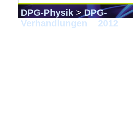
DPG-Physik
>
DPG-
Verhandlungen
>
2012
> G