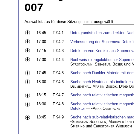
007
Auswahlstatus für diese Sitzung:
16:45
T 94.1
Untergrundstudien zum direkten Nac
17:00
T 94.2
Verbesserung der Supernova-Detekti
17:15
T 94.3
Detektion von Kernkollaps Supernov
17:30
T 94.4
Nachweis extragalaktischer Superno
Strotjohann
,
Sebastian Böser
und
M
17:45
T 94.5
Suche nach Dunkler Materie mit de
18:00
T 94.6
Suche nach Neutrinos als indirektes 
Blumenthal
,
Martin Bissok
,
David B
18:15
T 94.7
Suche nach relativistischen magnet
18:30
T 94.8
Suche nach relativistischen magnet
Detektor
— •
Anna Obertacke
18:45
T 94.9
Suche nach sub-relativistischen ma
•
Sebastian Schoenen
,
Mohamed Lotf
Spiering
und
Christopher Wiebusch