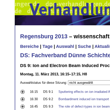
Regensburg 2013
– wissenschaft
Bereiche
|
Tage
|
Auswahl
|
Suche
|
Aktual
DS: Fachverband Dünne Schicht
DS 9: Ion and Electron Beam Induced Pro
Montag, 11. März 2013, 16:15–17:15, H8
Auswahlstatus für diese Sitzung:
16:15
DS 9.1
Sputtering effects on ion irradiated 
16:30
DS 9.2
Bombardment induced ion transport (
16:45
DS 9.3
The role of defect-types in ion bea