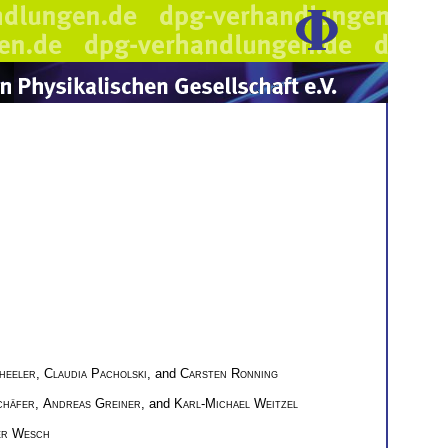
heeler
,
Claudia Pacholski
, and
Carsten Ronning
chäfer
,
Andreas Greiner
, and
Karl-Michael Weitzel
r Wesch