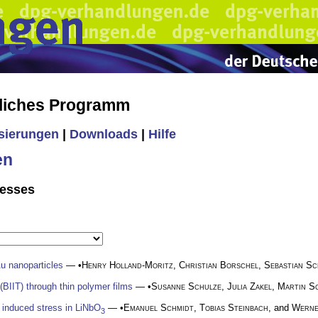
liches Programm
isierungen
|
Downloads
|
Hilfe
en
cesses
Au nanoparticles
— •
Henry Holland-Moritz
,
Christian Borschel
,
Sebastian Sc
BIIT) through thin polymer films
— •
Susanne Schulze
,
Julia Zakel
,
Martin S
m induced stress in LiNbO
— •
Emanuel Schmidt
,
Tobias Steinbach
, and
Werne
3