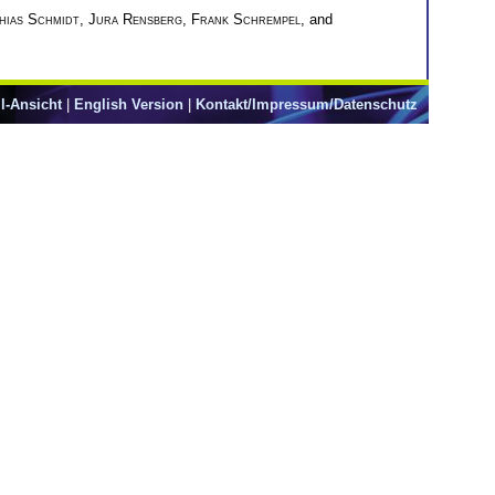
hias Schmidt
,
Jura Rensberg
,
Frank Schrempel
, and
l-Ansicht
|
English Version
|
Kontakt/Impressum/Datenschutz