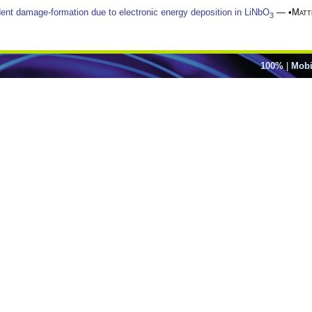
ent damage-formation due to electronic energy deposition in LiNbO
— •
Matt
3
100%
|
Mobi