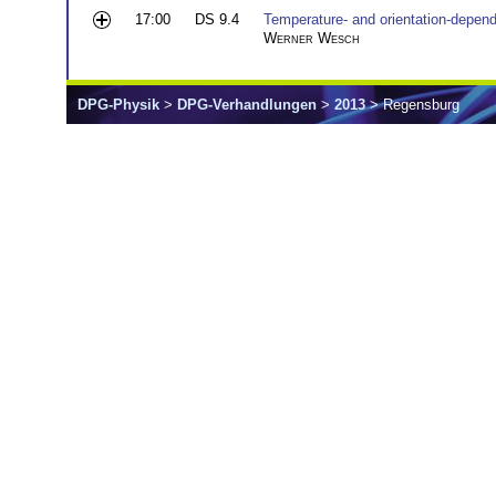
17:00
DS 9.4
Temperature- and orientation-depend
Werner Wesch
DPG-Physik
>
DPG-Verhandlungen
>
2013
> Regensburg