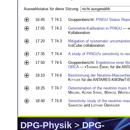
Auswahlstatus für diese Sitzung:
16:45
T 74.1
Gruppenbericht:
PINGU Status Repo
17:05
T 74.2
Geometrie-Kalibration in PINGU
— •
Kollaboration
17:20
T 74.3
Mitigation of systematic uncertaint
IceCube collaboration
17:35
T 74.4
A study of PINGU's sensitivity to ne
17:50
T 74.5
Gruppenbericht:
Ergebnisse einer Ma
ORCA
— •
Thomas Eberl
für die ANT
18:10
T 74.6
Bestimmung der Neutrino-Massenhie
Kittler
für die ANTARES-KM3NeT-Erl
18:25
T 74.7
Determination of the neutrino mass 
Meloni
,
Achim Stahl
,
Marcel Weifel
18:40
T 74.8
Sensitivity study of the neutrino ma
Sawatzki
and
Lothar Oberauer
DPG-Physik
>
DPG-