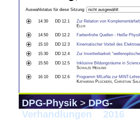
Auswahlstatus für diese Sitzung:
14:30
DD 12.1
Zur Relation von Komplementärfar
Ellis
14:50
DD 12.2
Farbenfrohe Quellen - Heiße Physi
15:10
DD 12.3
Kinematischer Vorteil des Elektroa
15:30
DD 12.4
Zur Invertierbarkeit "wellenoptisc
15:50
DD 12.5
Inklusive Bildungsräume in Scienc
Schulze Heuling
16:10
DD 12.6
Programm MILeNa zur MINT-Lehrer
Katharina Plückers
,
Christian Sal
DPG-Physik
>
DPG-
Verhandlungen
>
2016
> 