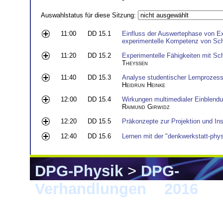
Auswahlstatus für diese Sitzung:
11:00
DD 15.1
Einfluss der Auswertephase von E
experimentelle Kompetenz von Sch
11:20
DD 15.2
Experimentelle Fähigkeiten mit Sch
Theyßen
11:40
DD 15.3
Analyse studentischer Lernprozes
Heidrun Heinke
12:00
DD 15.4
Wirkungen multimedialer Einblend
Raimund Girwidz
12:20
DD 15.5
Präkonzepte zur Projektion und In
12:40
DD 15.6
Lernen mit der "denkwerkstatt-phys
DPG-Physik
>
DPG-
Verhandlungen
>
2016
> 