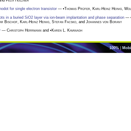
 and
Felix Holzner
odot for single electron transistor
— •
Thomas Prüfer
,
Karl-Heinz Heinig
,
Wol
dots in a buried SiO2 layer via ion-beam implantation and phase separation
— 
ar Bischof
,
Karl-Heinz Heinig
,
Stefan Facsko
, and
Johannes von Borany
y
—
Christoph Herrmann
and •
Karen L. Kavanagh
100%
|
Mobi