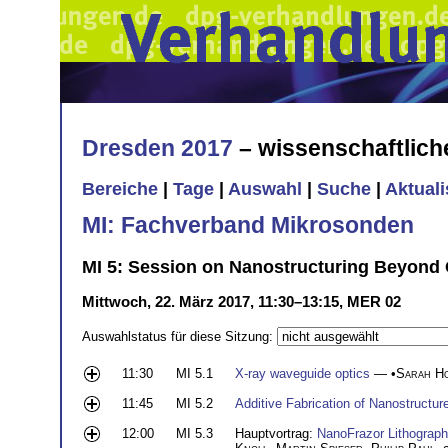
Dresden 2017
– wissenschaftlic
Bereiche
|
Tage
|
Auswahl
|
Suche
|
Aktual
MI: Fachverband Mikrosonden
MI 5: Session on Nanostructuring Beyond
Mittwoch, 22. März 2017, 11:30–13:15, MER 02
Auswahlstatus für diese Sitzung:
11:30
MI 5.1
X-ray waveguide optics
— •
Sarah H
11:45
MI 5.2
Additive Fabrication of Nanostructu
12:00
MI 5.3
Hauptvortrag:
NanoFrazor Lithography