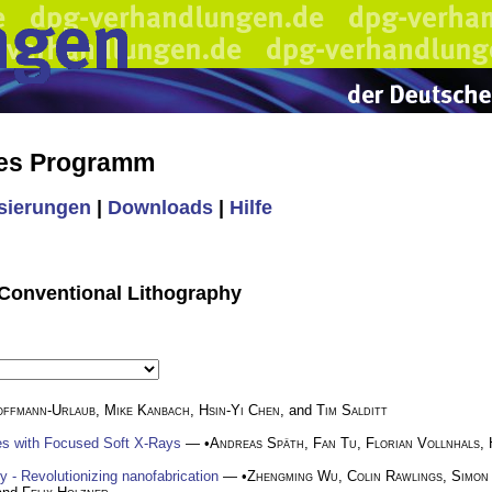
hes Programm
isierungen
|
Downloads
|
Hilfe
 Conventional Lithography
offmann-Urlaub
,
Mike Kanbach
,
Hsin-Yi Chen
, and
Tim Salditt
res with Focused Soft X-Rays
— •
Andreas Späth
,
Fan Tu
,
Florian Vollnhals
,
 - Revolutionizing nanofabrication
— •
Zhengming Wu
,
Colin Rawlings
,
Simon