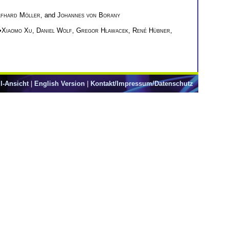
fhard Möller
, and
Johannes von Borany
•
Xiaomo Xu
,
Daniel Wolf
,
Gregor Hlawacek
,
René Hübner
,
l-Ansicht
|
English Version
|
Kontakt/Impressum/Datenschutz