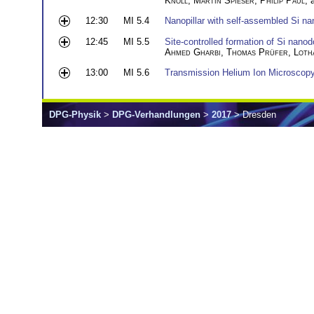
Knoll
,
Martin Spieser
,
Philip Paul
,
12:30
MI 5.4
Nanopillar with self-assembled Si nan
12:45
MI 5.5
Site-controlled formation of Si nano
Ahmed Gharbi
,
Thomas Prüfer
,
Loth
13:00
MI 5.6
Transmission Helium Ion Microscop
DPG-Physik
>
DPG-Verhandlungen
>
2017
> Dresden