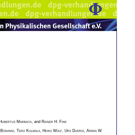
Hubertus Marbach
, and
Rainer H. Fink
 Bonanni
,
Tero Kulmala
,
Heiko Wolf
,
Urs Duerig
,
Armin W.