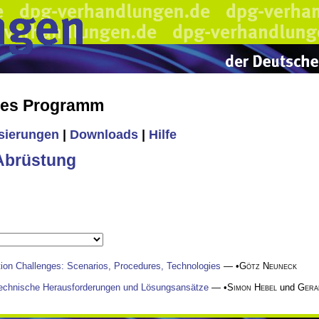
hes Programm
isierungen
|
Downloads
|
Hilfe
Abrüstung
ion Challenges: Scenarios, Procedures, Technologies
— •
Götz Neuneck
 Technische Herausforderungen und Lösungsansätze
— •
Simon Hebel
und
Gera