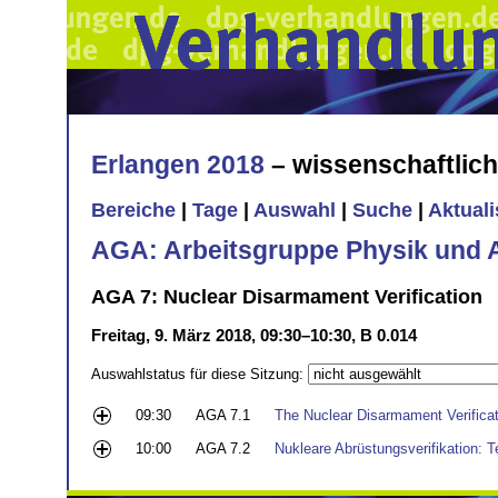
Erlangen 2018
– wissenschaftlic
Bereiche
|
Tage
|
Auswahl
|
Suche
|
Aktual
AGA: Arbeitsgruppe Physik und 
AGA 7: Nuclear Disarmament Verification
Freitag, 9. März 2018, 09:30–10:30, B 0.014
Auswahlstatus für diese Sitzung:
09:30
AGA 7.1
The Nuclear Disarmament Verificat
10:00
AGA 7.2
Nukleare Abrüstungsverifikation: