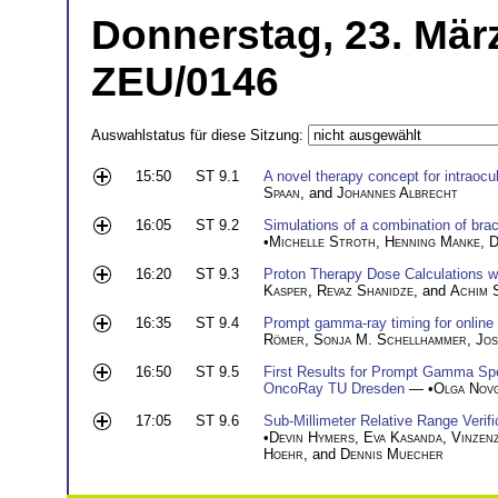
Donnerstag, 23. März
ZEU/0146
Auswahlstatus für diese Sitzung:
15:50
ST 9.1
A novel therapy concept for intraocu
Spaan
, and
Johannes Albrecht
16:05
ST 9.2
Simulations of a combination of brac
•
Michelle Stroth
,
Henning Manke
,
D
16:20
ST 9.3
Proton Therapy Dose Calculations w
Kasper
,
Revaz Shanidze
, and
Achim 
16:35
ST 9.4
Prompt gamma-ray timing for online p
Römer
,
Sonja M. Schellhammer
,
Jos
16:50
ST 9.5
First Results for Prompt Gamma Sp
OncoRay TU Dresden
— •
Olga Nov
17:05
ST 9.6
Sub-Millimeter Relative Range Verifi
•
Devin Hymers
,
Eva Kasanda
,
Vinzenz
Hoehr
, and
Dennis Muecher