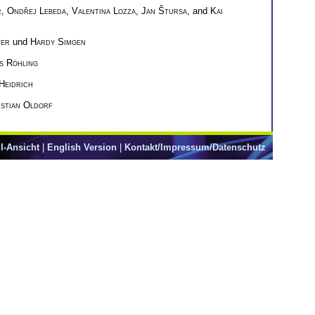
r
,
Ondřej Lebeda
,
Valentina Lozza
,
Jan Štursa
, and
Kai
ter
und
Hardy Simgen
s Röhling
Heidrich
stian Oldorf
l-Ansicht
|
English Version
|
Kontakt/Impressum/Datenschutz