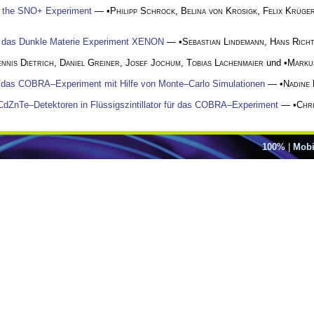
r the SNO+ Experiment
— •
Philipp Schrock
,
Belina von Krosigk
,
Felix Krüge
ür das Dunkle Materie Experiment XENON
— •
Sebastian Lindemann
,
Hans Rich
nnis Dietrich
,
Daniel Greiner
,
Josef Jochum
,
Tobias Lachenmaier
und •
Marku
r das COBRA–Experiment mit Hilfe von Monte–Carlo Simulationen
— •
Nadine 
CdZnTe–Detektoren in Flüssigszintillator für das COBRA–Experiment
— •
Chri
100%
|
Mobi