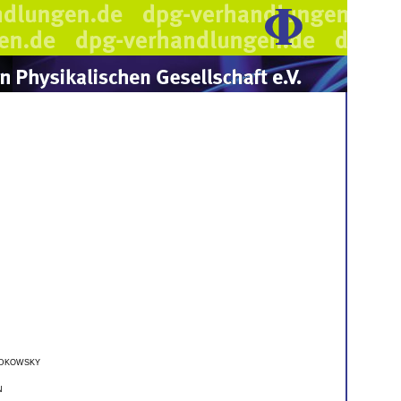
dkowsky
n