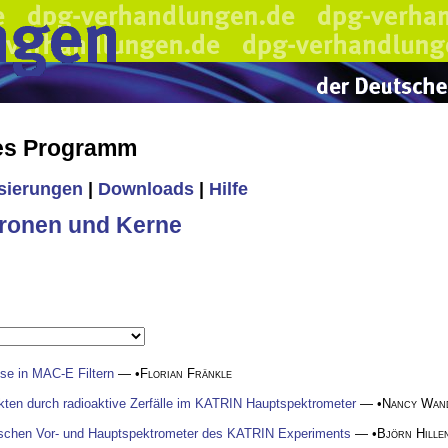
hes Programm
isierungen
|
Downloads
|
Hilfe
ronen und Kerne
se in MAC-E Filtern
— •
Florian Fränkle
ten durch radioaktive Zerfälle im KATRIN Hauptspektrometer
— •
Nancy Wan
ischen Vor- und Hauptspektrometer des KATRIN Experiments
— •
Björn Hille