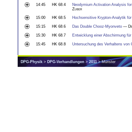
14:45
HK 68.4
Neodymium Activation Analysis fo
Zuber
15:00
HK 68.5
Hochsensitive Krypton-Analytik f
15:15
HK 68.6
Das Double Chooz-Myonveto
—
De
15:30
HK 68.7
Entwicklung einer Abschirmung fü
15:45
HK 68.8
Untersuchung des Verhaltens von 
DPG-Physik
>
DPG-Verhandlungen
>
2011
> Münster