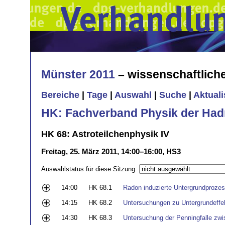
Münster 2011
– wissenschaftlic
Bereiche
|
Tage
|
Auswahl
|
Suche
|
Aktual
HK: Fachverband Physik der Had
HK 68: Astroteilchenphysik IV
Freitag, 25. März 2011, 14:00–16:00, HS3
Auswahlstatus für diese Sitzung:
14:00
HK 68.1
Radon induzierte Untergrundprozes
14:15
HK 68.2
Untersuchungen zu Untergrundeffek
14:30
HK 68.3
Untersuchung der Penningfalle zw