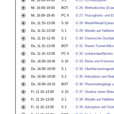
Mi, 16:00–19:00
S 2
O 25: CO-Adsorption
Mi, 16:00–19:00
BOT
O 26: Methodisches (Expe
Mi, 16:00–18:45
PC 4
O 27: Flüssigkeits- und E
Do, 11:15–13:00
S 10
O 28: Metall/Metall-Epitaxi
Do, 11:15–13:00
S 1
O 29: Metalle auf Halbleite
Do, 11:15–12:45
S 2
O 30: Chemische Oszillat
Do, 11:15–13:00
BOT
O 31: Raster-Tunnel-Mikr
Do, 11:15–13:00
PC 4
O 32: Isolatoroberflächen
Do, 16:00–18:45
S 10
O 33: Reine und H-terminie
Do, 16:00–19:00
S 1
O 34: Oberflächenmagne
Do, 16:00–19:00
S 2
O 35: Adsorption und Rea
Do, 16:00–19:15
BOT
O 36: Phasenübergänge u
Fr, 11:15–13:00
S 10
O 37: Struktur reiner Meta
Fr, 11:15–13:00
S 1
O 38: Metalle auf Halbleite
Fr, 11:15–13:00
S 2
O 39: Adsorption auf Oxi