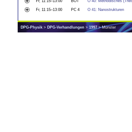
Fr, 11:15–13:00
BOT
O 40: Methodisches (Theo
Fr, 11:15–13:00
PC 4
O 41: Nanostrukturen
DPG-Physik
>
DPG-Verhandlungen
>
1997
> Münster