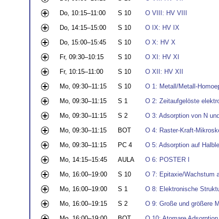
Do, 10:15–11:00
S 10
O VIII: HV VIII
Do, 14:15–15:00
S 10
O IX: HV IX
Do, 15:00–15:45
S 10
O X: HV X
Fr, 09:30–10:15
S 10
O XI: HV XI
Fr, 10:15–11:00
S 10
O XII: HV XII
Mo, 09:30–11:15
S 10
O 1: Metall/Metall-Homoep
Mo, 09:30–11:15
S 1
O 2: Zeitaufgelöste elektr
Mo, 09:30–11:15
S 2
O 3: Adsorption von N un
Mo, 09:30–11:15
BOT
O 4: Raster-Kraft-Mikrosk
Mo, 09:30–11:15
PC 4
O 5: Adsorption auf Halbl
Mo, 14:15–15:45
AULA
O 6: POSTER I
Mo, 16:00–19:00
S 10
O 7: Epitaxie/Wachstum a
Mo, 16:00–19:00
S 1
O 8: Elektronische Struktu
Mo, 16:00–19:15
S 2
O 9: Große und größere M
Mo, 16:00–19:00
BOT
O 10: Atomare Adsorption