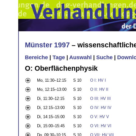
Münster 1997
– wissenschaftlic
Bereiche
|
Tage
|
Auswahl
|
Suche
|
Downl
O: Oberflächenphysik
Mo, 11:30–12:15
S 10
O I: HV I
Mo, 12:15–13:00
S 10
O II: HV II
Di, 11:30–12:15
S 10
O III: HV III
Di, 12:15–13:00
S 10
O IV: HV IV
Di, 14:15–15:00
S 10
O V: HV V
Di, 15:00–15:45
S 10
O VI: HV VI
Do, 09:30–10:15
S 10
O VII: HV VII