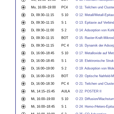
Mo, 16:00–19:00
PC4
O 11: Teilchen und Cluster
Di, 09:30–11:15
S 10
O 12: Metall/Metall-Epitax
Di, 09:30–11:15
S 1
O 13: Epitaxie auf Verbin
Di, 09:30–11:00
S 2
O 14: Adsorption von Koh
Di, 09:30–11:15
BOT
O 15: Raster-Kraft-Mikros
Di, 09:30–11:15
PC 4
O 16: Dynamik der Adsorp
Di, 16:00–18:45
S 10
O 17: Metalloxide auf Met
Di, 16:00–18:45
S 1
O 18: Elektronische Strukt
Di, 16:00–19:00
S 2
O 19: Adsorption von Mol
Di, 16:00–19:15
BOT
O 20: Optische Nahfeld-M
Di, 16:00–18:30
PC 4
O 21: Teilchen und Cluster
Mi, 14:15–15:45
AULA
O 22: POSTER II
Mi, 16:00–19:00
S 10
O 23: Diffusion/Wachstum
Mi, 16:00–18:45
S 1
O 24: Homo-/Hetero-Epitax