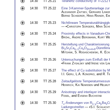
14:30
TT 25.21
Terahertz conductivity of Tl-2212 t
14:30
TT 25.22
Eine 3-Kammer-Sputteranlage zur
Alexander Zaitsev
,
Gerhard Linke
Bernd Scheerer
,
Hans Rainer
,
Em
14:30
TT 25.23
Nichtlineare Temperaturabhängigke
— •
Christoph Sürgers
,
Maya Sch
14:30
TT 25.24
Proximity effects in Vanadium-Chr
Bröhl
,
Andre Bergmann
,
Kurt We
14:30
TT 25.25
Herstellung und Charakterisierung
Bi
Sr
Ca
Cu
O
-Dünnfilm
2
2
n
−1
n
2
n
+4+δ
Mitdank
,
S. Rogaschewski
,
K. Eck
14:30
TT 25.26
Untersuchungen zum Einfluß der 
•
Frank Zygalsky
und
Irene von La
14:30
TT 25.27
The effect of Cu substitution by
I.I. Geru
,
L.A. Konopko
, and
R. Ti
14:30
TT 25.28
Zeitaufgelöste Temperaturmessun
Heinrich
,
Kai Numssen
und
Helmut
14:30
TT 25.29
Anisotropy and interlayer interacti
Fogel
, and
Evgenii Buchstab
14:30
TT 25.30
T
-Änderungen von R
Ca
Ba
C
c
1−
y
y
2
Ladungsstreifen
— •
S.I. Schlacht