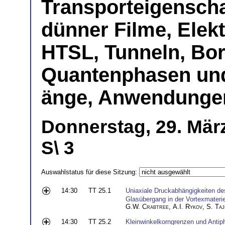
Transporteigenscha
dünner Filme, Elek
HTSL, Tunneln, Bor
Quantenphasen und 
änge, Anwendungen
Donnerstag, 29. Mär
S\ 3
Auswahlstatus für diese Sitzung:
14:30
TT 25.1
Uniaxiale Druckabhängigkeiten d
Glasübergang in der Vortexmaterie
G.W. Crabtree
,
A.I. Rykov
,
S. Taj
14:30
TT 25.2
Kleinwinkelkorngrenzen und Antiph