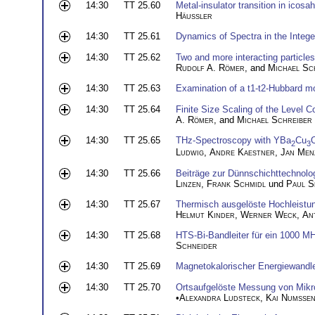
14:30
TT 25.60
Metal-insulator transition in icosa
Häussler
14:30
TT 25.61
Dynamics of Spectra in the Integ
14:30
TT 25.62
Two and more interacting particles 
Rudolf A. Römer
, and
Michael Sc
14:30
TT 25.63
Examination of a t1-t2-Hubbard 
14:30
TT 25.64
Finite Size Scaling of the Level C
A. Römer
, and
Michael Schreiber
14:30
TT 25.65
THz-Spectroscopy with YBa
Cu
2
3
Ludwig
,
Andre Kaestner
,
Jan Men
14:30
TT 25.66
Beiträge zur Dünnschichttechnolo
Linzen
,
Frank Schmidl
und
Paul S
14:30
TT 25.67
Thermisch ausgelöste Hochleist
Helmut Kinder
,
Werner Weck
,
An
14:30
TT 25.68
HTS-Bi-Bandleiter für ein 1000 
Schneider
14:30
TT 25.69
Magnetokalorischer Energiewandler
14:30
TT 25.70
Ortsaufgelöste Messung von Mikr
•
Alexandra Ludsteck
,
Kai Numsse