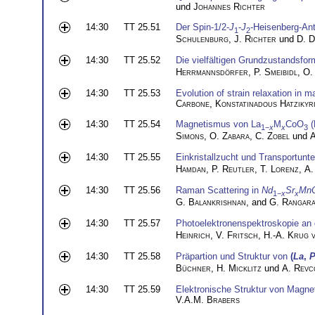
und
Johannes Richter
14:30
TT 25.51
Der Spin-1/2-
J
-
J
-Heisenberg-Ant
1
2
Schulenburg
,
J. Richter
und
D. D
14:30
TT 25.52
Die vielfältigen Grundzustandsfo
Herrmannsdörfer
,
P. Smeibidl
,
O.
14:30
TT 25.53
Evolution of strain relaxation in m
Carbone
,
Konstatinadous Hatzikyri
14:30
TT 25.54
Magnetismus von La
M
CoO
(
1−
x
x
3
Simons
,
O. Zabara
,
C. Zobel
und
A
14:30
TT 25.55
Einkristallzucht und Transportun
Hamdan
,
P. Reutler
,
T. Lorenz
,
A.
14:30
TT 25.56
Raman Scattering in
Nd
Sr
Mn
1−
x
x
G. Balankrishnan
, and
G. Rangara
14:30
TT 25.57
Photoelektronenspektroskopie a
Heinrich
,
V. Fritsch
,
H.-A. Krug 
14:30
TT 25.58
Präpartion und Struktur von
(
La
,
P
Büchner
,
H. Micklitz
und
A. Revc
14:30
TT 25.59
Elektronische Struktur von Magne
V.A.M. Brabers