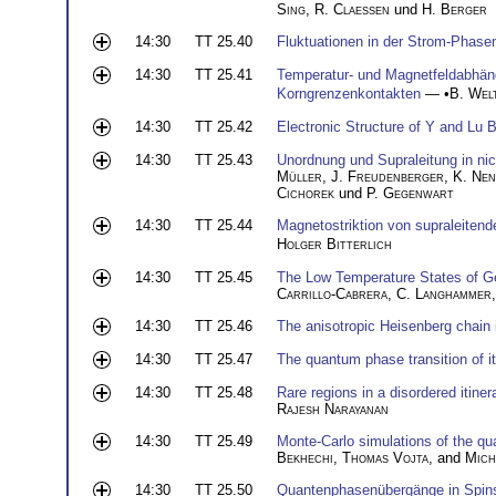
Sing
,
R. Claessen
und
H. Berger
14:30
TT 25.40
Fluktuationen in der Strom-Phas
14:30
TT 25.41
Temperatur- und Magnetfeldabhän
Korngrenzenkontakten
— •
B. Wel
14:30
TT 25.42
Electronic Structure of Y and Lu 
14:30
TT 25.43
Unordnung und Supraleitung in ni
Müller
,
J. Freudenberger
,
K. Nen
Cichorek
und
P. Gegenwart
14:30
TT 25.44
Magnetostriktion von supraleiten
Holger Bitterlich
14:30
TT 25.45
The Low Temperature States of G
Carrillo-Cabrera
,
C. Langhammer
14:30
TT 25.46
The anisotropic Heisenberg chain i
14:30
TT 25.47
The quantum phase transition of i
14:30
TT 25.48
Rare regions in a disordered itine
Rajesh Narayanan
14:30
TT 25.49
Monte-Carlo simulations of the qua
Bekhechi
,
Thomas Vojta
, and
Mich
14:30
TT 25.50
Quantenphasenübergänge in Spin