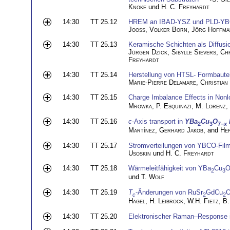
Knoke
und
H. C. Freyhardt
14:30
TT 25.12
HREM an IBAD-YSZ und PLD-Y
Jooss
,
Volker Born
,
Jörg Hoffma
14:30
TT 25.13
Keramische Schichten als Diffusi
Jürgen Dzick
,
Sibylle Sievers
,
Chr
Freyhardt
14:30
TT 25.14
Herstellung von HTSL- Formbaute
Marie-Pierre Delamare
,
Christian
14:30
TT 25.15
Charge Imbalance Effects in Non
Mrowka
,
P. Esquinazi
,
M. Lorenz
,
14:30
TT 25.16
c
-Axis transport in
YBa
Cu
O
2
3
7−
x
Martínez
,
Gerhard Jakob
, and
He
14:30
TT 25.17
Stromverteilungen von YBCO-Fil
Usoskin
und
H. C. Freyhardt
14:30
TT 25.18
Wärmeleitfähigkeit von YBa
Cu
2
3
und
T. Wolf
14:30
TT 25.19
T
-Änderungen von RuSr
GdCu
c
2
2
Hagel
,
H. Leibrock
,
W.H. Fietz
,
B.
14:30
TT 25.20
Elektronischer Raman–Response i