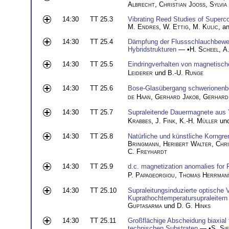
Albrecht
,
Christian Jooss
,
Sylvia
14:30
TT 25.3
Vibrating Reed Studies of Superc
M. Endres
,
W. Ettig
,
M. Kulic
, a
14:30
TT 25.4
Dämpfung der Flussschlauchbeweg
Hybridstrukturen
— •
H. Scheel
,
A
14:30
TT 25.5
Eindringverhalten von magnetisc
Leiderer
und
B.-U. Runge
14:30
TT 25.6
Bose-Glasübergang schwerionenbe
de Haan
,
Gerhard Jakob
,
Gerhard
14:30
TT 25.7
Supraleitende Dauermagnete aus
Krabbes
,
J. Fink
,
K.-H. Müller
un
14:30
TT 25.8
Natürliche und künstliche Korngr
Bringmann
,
Heribert Walter
,
Chri
C. Freyhardt
14:30
TT 25.9
d.c. magnetization anomalies for 
P. Papageorgiou
,
Thomas Herrman
14:30
TT 25.10
Supraleitungsinduzierte optische 
Kuprathochtemperatursupraleitern
Guptasarma
und
D. G. Hinks
14:30
TT 25.11
Großflächige Abscheidung biaxial t
technischen Substraten
— •
S. Si