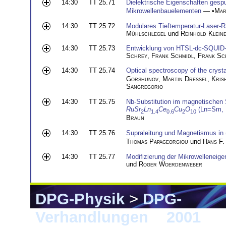
14:30
TT 25.71
Dielektrische Eigenschaften gespu
Mikrowellenbauelementen
— •
Mar
14:30
TT 25.72
Modulares Tieftemperatur-Laser-R
Mühlschlegel
und
Reinhold Klein
14:30
TT 25.73
Entwicklung von HTSL-dc-SQUID-
Schrey
,
Frank Schmidl
,
Frank Sc
14:30
TT 25.74
Optical spectroscopy of the crysta
Gorshunov
,
Martin Dressel
,
Kris
Sangregorio
14:30
TT 25.75
Nb-Substitution im magnetischen S
RuSr
Ln
Ce
Cu
O
(Ln=Sm, 
2
1.4
0.6
2
10
Braun
14:30
TT 25.76
Supraleitung und Magnetismus in
Thomas Papageorgiou
und
Hans F.
14:30
TT 25.77
Modifizierung der Mikrowelleneig
und
Roger Woerdenweber
DPG-Physik
>
DPG-
Verhandlungen
>
2001
> 